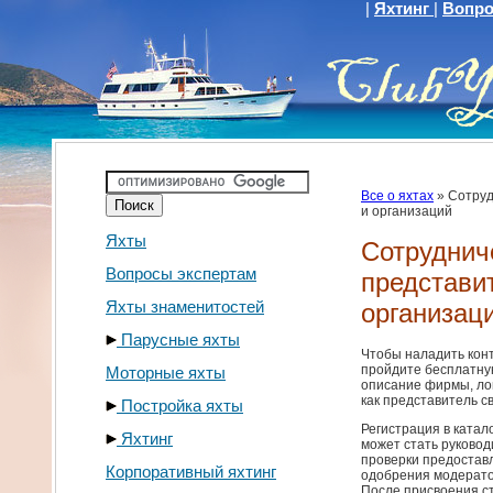
|
Яхтинг
|
Вопро
Все о яхтах
»
Сотруд
и организаций
Яхты
Сотруднич
Вопросы экспертам
представи
Яхты знаменитостей
организац
Парусные яхты
Чтобы наладить кон
пройдите бесплатну
Моторные яхты
описание фирмы, лог
как представитель с
Постройка яхты
Регистрация в катал
Яхтинг
может стать руковод
проверки предостав
Корпоративный яхтинг
одобрения модератор
После присвоения с