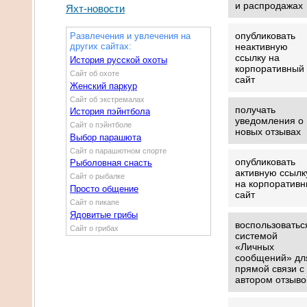
и распродажах
Яхт-новости
опубликовать
Развлечения и увлечения на
других сайтах:
неактивную
ссылку на
История русской охоты
корпоративный
Сайт об охоте
сайт
Женский паркур
Сайт об экстремалах
получать
История пэйнтбола
уведомления о
Сайт о пэйнтболе
новых отзывах
Выбор парашюта
Сайт о парашютном спорте
опубликовать
Рыболовная снасть
активную ссылк
Сайт о рыбалке
на корпоратив
Просто общение
сайт
Сайт о пикапе
Ядовитые грибы
воспользоватьс
Сайт о грибах
системой
«Личных
сообщений» дл
прямой связи с
автором отзыво