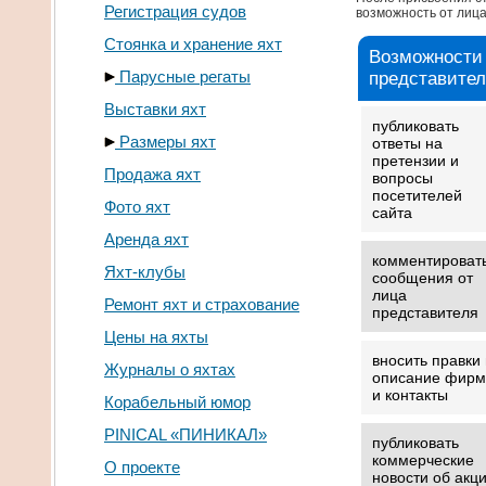
Регистрация судов
возможность от лиц
Стоянка и хранение яхт
Возможности
Парусные регаты
представите
Выставки яхт
публиковать
Размеры яхт
ответы на
претензии и
Продажа яхт
вопросы
посетителей
Фото яхт
сайта
Аренда яхт
комментироват
Яхт-клубы
сообщения от
лица
Ремонт яхт и страхование
представителя
Цены на яхты
вносить правки 
Журналы о яхтах
описание фир
и контакты
Корабельный юмор
PINICAL «ПИНИКАЛ»
публиковать
коммерческие
О проекте
новости об акц