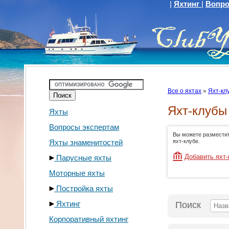
|
Яхтинг
|
Вопро
Все о яхтах
»
Яхт-кл
Яхт-клубы
Яхты
Вопросы экспертам
Вы можете размести
Яхты знаменитостей
яхт-клубе.
Добавить яхт-
Парусные яхты
Моторные яхты
Постройка яхты
Яхтинг
Поиск
Корпоративный яхтинг