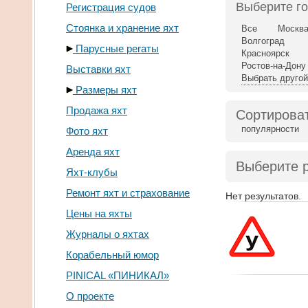
Выберите г
Регистрация судов
Стоянка и хранение яхт
Все
Москв
Волгоград
Парусные регаты
Красноярск
Ростов-на-Дону
Выставки яхт
Выбрать другой
Размеры яхт
Продажа яхт
Сортироват
популярности
Фото яхт
Аренда яхт
Выберите 
Яхт-клубы
Ремонт яхт и страхование
Нет результатов.
Цены на яхты
Журналы о яхтах
Корабельный юмор
PINICAL «ПИНИКАЛ»
О проекте