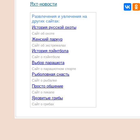
Яхт-новости
Развлечения и увлечения на
других сайтах:
История русской охоты
Сайт об охоте
Женский паркур
Сайт об экстремалах
История пэйнтбола
Сайт о пэйнтболе
Выбор парашюта
Сайт о парашютном спорте
Рыболовная снасть
Сайт о рыбалке
Просто общение
Сайт о пикапе
Ядовитые грибы
Сайт о грибах