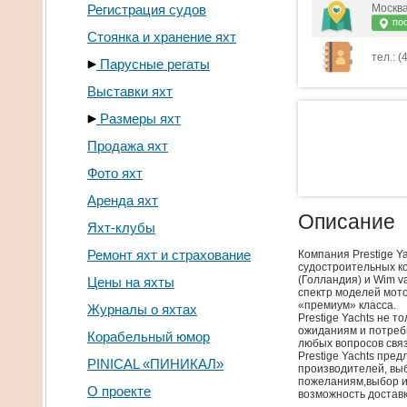
Регистрация судов
Москва
пос
Стоянка и хранение яхт
тел.: (
Парусные регаты
Выставки яхт
Размеры яхт
Продажа яхт
Фото яхт
Аренда яхт
Описание
Яхт-клубы
Ремонт яхт и страхование
Компания Prestige Y
судостроительных ко
(Голландия) и Wim v
Цены на яхты
спектр моделей мото
«премиум» класса.
Журналы о яхтах
Prestige Yachts не 
ожиданиям и потреб
Корабельный юмор
любых вопросов свя
Prestige Yachts пре
PINICAL «ПИНИКАЛ»
производителей, вы
пожеланиям,выбор и
О проекте
возможность доставк