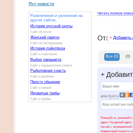
Яхт-новости
Читать полное опис
Развлечения и увлечения на
других сайтах:
История русской охоты
Сайт об охоте
Отзывы
Женский паркур
+
Добавить 
Сайт об экстремалах
История пэйнтбола
Сайт о пэйнтболе
Все
(0)
(0)
Выбор парашюта
Сайт о парашютном спорте
Рыболовная снасть
+
Добавит
Сайт о рыбалке
Просто общение
Сайт о пикапе
Ядовитые грибы
или
Войти
Сайт о грибах
Пожалуйста, указывайте 
адрес! На данный адрес 
письмо с активационной 
Комментарий появится на