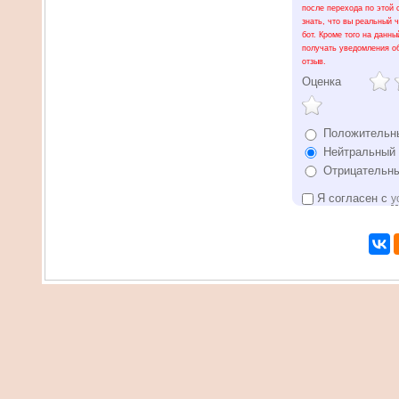
после перехода по этой 
знать, что вы реальный ч
бот. Кроме того на данны
получать уведомления о
отзыв.
Оценка
Положительн
Нейтральный 
Отрицательны
Я согласен с
у