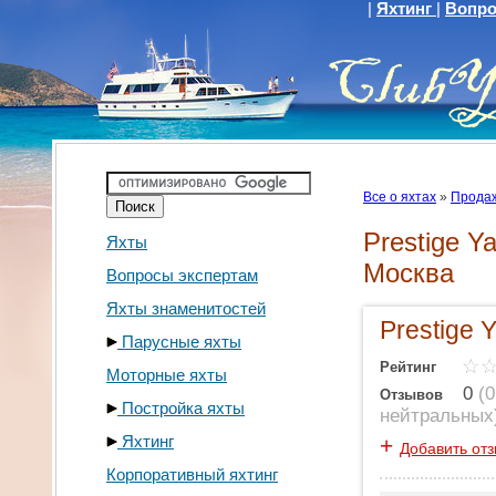
|
Яхтинг
|
Вопро
Все о яхтах
»
Продаж
Prestige Y
Яхты
Москва
Вопросы экспертам
Яхты знаменитостей
Prestige 
Парусные яхты
Рейтинг
Моторные яхты
0
(
0
Отзывов
Постройка яхты
нейтральных
Яхтинг
+
Добавить от
Корпоративный яхтинг