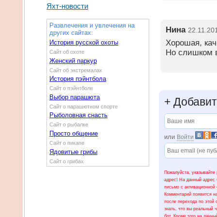
Яхт-новости
Развлечения и увлечения на
Нина
22.11.20
других сайтах:
Хорошая, кач
История русской охоты
Но слишком 
Сайт об охоте
Женский паркур
Сайт об экстремалах
История пэйнтбола
Сайт о пэйнтболе
Выбор парашюта
+
Добавит
Сайт о парашютном спорте
Рыболовная снасть
Сайт о рыбалке
Просто общение
или
Войти
Сайт о пикапе
Ядовитые грибы
Сайт о грибах
Пожалуйста, указывайте 
адрес! На данный адрес 
письмо с активационной 
Комментарий появится на
после перехода по этой 
знать, что вы реальный ч
бот. Кроме того на данны