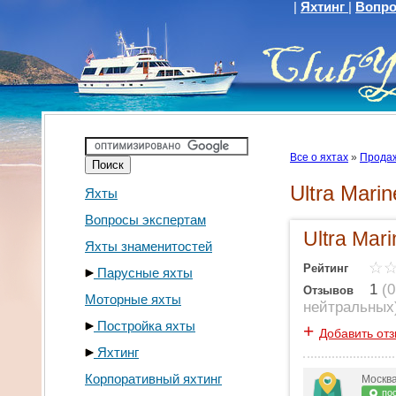
|
Яхтинг
|
Вопро
Все о яхтах
»
Продаж
Ultra Mari
Яхты
Вопросы экспертам
Ultra Mari
Яхты знаменитостей
Рейтинг
Парусные яхты
1
(
0
Отзывов
Моторные яхты
нейтральных
Постройка яхты
+
Добавить от
Яхтинг
Корпоративный яхтинг
Москва
пос