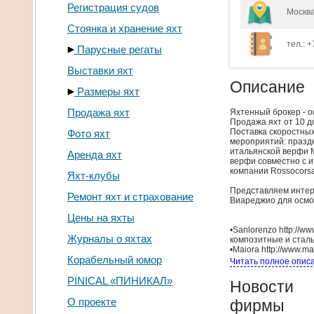
Регистрация судов
Москва
Стоянка и хранение яхт
тел.: +
Парусные регаты
Выставки яхт
Описание
Размеры яхт
Продажа яхт
Яхтенный брокер - о
Продажа яхт от 10 д
Поставка скоростных
Фото яхт
мероприятий: праздн
итальянской верфи 
Аренда яхт
верфи совместно с и
компании Rossocorsa S
Яхт-клубы
Представляем интере
Ремонт яхт и страхование
Виареджио для осмот
Цены на яхты
•Sanlorenzo http://w
Журналы о яхтах
композитные и стал
•Maiora http://www.m
Корабельный юмор
•AB Yacht http://www
Читать полное опис
•CBi NAVI http://www
•Falcon http://www.f
PINICAL «ПИНИКАЛ»
Новости
метров
•Uniesse Marine htt
О проекте
фирмы
от12 до 23 метров