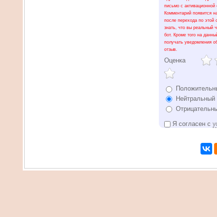
письмо с активационной 
Комментарий появится на
после перехода по этой 
знать, что вы реальный ч
бот. Кроме того на данны
получать уведомления о
отзыв.
Оценка
Положительн
Нейтральный 
Отрицательны
Я согласен с
у