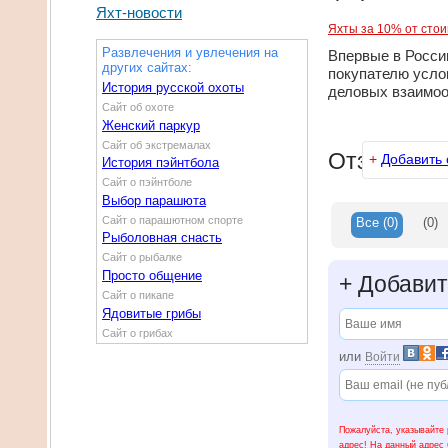
Яхт-новости
Яхты за 10% от стоим
Развлечения и увлечения на
Впервые в Росси
других сайтах:
покупателю усло
История русской охоты
деловых взаимоо
Сайт об охоте
Женский паркур
Сайт об экстремалах
Отзывы
+
Добавить 
История пэйнтбола
Сайт о пэйнтболе
Выбор парашюта
Сайт о парашютном спорте
Все
(0)
(0)
Рыболовная снасть
Сайт о рыбалке
Просто общение
+
Добавит
Сайт о пикапе
Ядовитые грибы
Сайт о грибах
или
Войти
Пожалуйста, указывайте 
адрес! На данный адрес 