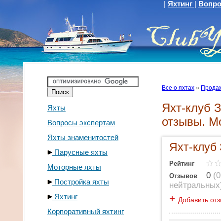
|
Яхтинг
|
Вопро
Все о яхтах
»
Продаж
Яхт-клуб 
Яхты
отзывы. М
Вопросы экспертам
Яхты знаменитостей
Яхт-клуб
Парусные яхты
Рейтинг
Моторные яхты
0
(
0
Отзывов
Постройка яхты
нейтральных
Яхтинг
+
Добавить от
Корпоративный яхтинг