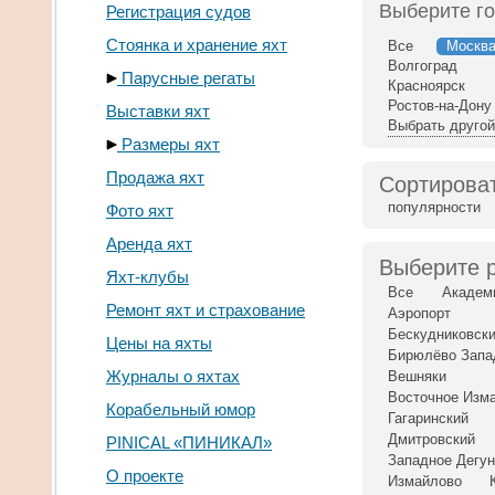
Выберите г
Регистрация судов
Стоянка и хранение яхт
Все
Москв
Волгоград
Парусные регаты
Красноярск
Ростов-на-Дону
Выставки яхт
Выбрать другой
Размеры яхт
Продажа яхт
Сортироват
популярности
Фото яхт
Аренда яхт
Выберите 
Яхт-клубы
Все
Академ
Ремонт яхт и страхование
Аэропорт
Бескудниковск
Цены на яхты
Бирюлёво Запа
Журналы о яхтах
Вешняки
Восточное Изм
Корабельный юмор
Гагаринский
Дмитровский
PINICAL «ПИНИКАЛ»
Западное Дегу
О проекте
Измайлово