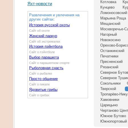
Котловка
Кр
Яхт-новости
Кунцево
Ку
Ломоносовский
Развлечения и увлечения на
Марьина Роща
других сайтах:
Мещанский
История русской охоты
Москворечье-С
Сайт об охоте
Нагорный
Женский паркур
Новокосино
Сайт об экстремалах
Орехово-Борис
История пэйнтбола
Останкинский
Сайт о пэйнтболе
Печатники
Выбор парашюта
Пресненский
Сайт о парашютном спорте
Рязанский
Рыболовная снасть
Северное Буто
Сайт о рыбалке
Северное Туши
Просто общение
Сокольники
Сайт о пикапе
Тверской
Ядовитые грибы
Тропарёво-Ник
Сайт о грибах
Хамовники
Царицыно
Чертаново Цен
Южное Бутово
Южнопортовый