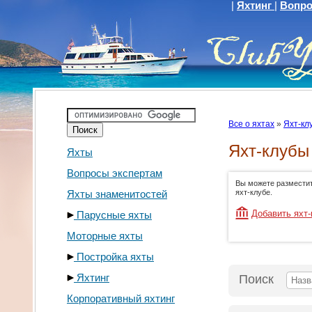
|
Яхтинг
|
Вопро
Все о яхтах
»
Яхт-кл
Яхт-клубы
Яхты
Вопросы экспертам
Вы можете размести
Яхты знаменитостей
яхт-клубе.
Добавить яхт-
Парусные яхты
Моторные яхты
Постройка яхты
Яхтинг
Поиск
Корпоративный яхтинг