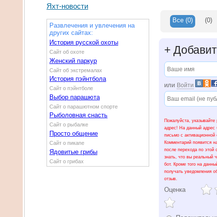
Яхт-новости
Все
(0)
(0)
Развлечения и увлечения на
других сайтах:
История русской охоты
+
Добавит
Сайт об охоте
Женский паркур
Сайт об экстремалах
История пэйнтбола
или
Войти
Сайт о пэйнтболе
Выбор парашюта
Сайт о парашютном спорте
Рыболовная снасть
Пожалуйста, указывайте 
Сайт о рыбалке
адрес! На данный адрес 
Просто общение
письмо с активационной 
Сайт о пикапе
Комментарий появится на
после перехода по этой 
Ядовитые грибы
знать, что вы реальный ч
Сайт о грибах
бот. Кроме того на данны
получать уведомления о
отзыв.
Оценка