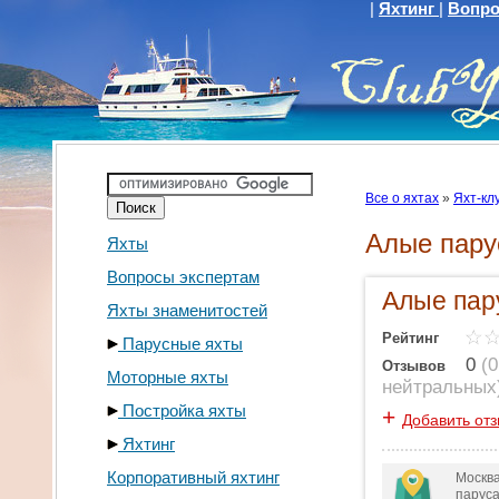
|
Яхтинг
|
Вопро
Все о яхтах
»
Яхт-кл
Алые пару
Яхты
Вопросы экспертам
Алые пар
Яхты знаменитостей
Рейтинг
Парусные яхты
0
(
0
Отзывов
Моторные яхты
нейтральных
Постройка яхты
+
Добавить от
Яхтинг
Корпоративный яхтинг
Москва
паруса