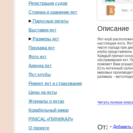
Регистрация судов
тел.: 
Стоянка и хранение яхт
Парусные регаты
Описание
Выставки яхт
Размеры яхт
Яхт-клуб расположен
настоящая яхта. Яхт
Продажа яхт
черте города при де
клуба представлена 
Каждый причал осна
Фото яхт
обслуживания яхт. 
поможет Вам осущест
Аренда яхт
Есть яхтенный салон
мировых производит
Яхт-клубы
размера – мотолодо
Ремонт яхт и страхование
Цены на яхты
Журналы о яхтах
Читать полное опис
Корабельный юмор
PINICAL «ПИНИКАЛ»
Отзывы
+
Добавить 
О проекте