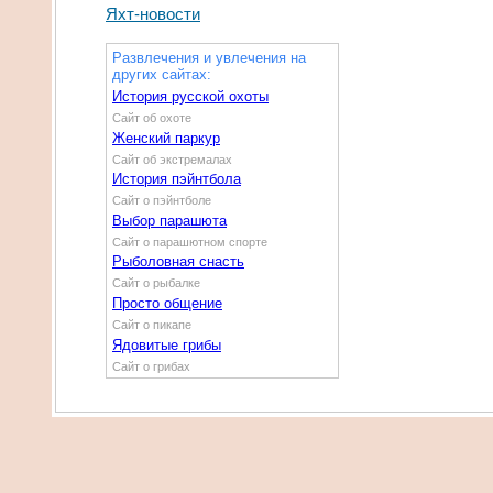
Яхт-новости
Развлечения и увлечения на
других сайтах:
История русской охоты
Сайт об охоте
Женский паркур
Сайт об экстремалах
История пэйнтбола
Сайт о пэйнтболе
Выбор парашюта
Сайт о парашютном спорте
Рыболовная снасть
Сайт о рыбалке
Просто общение
Сайт о пикапе
Ядовитые грибы
Сайт о грибах