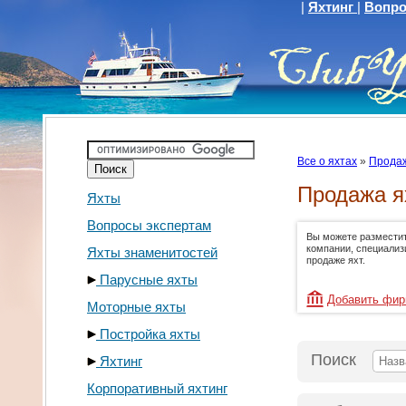
|
Яхтинг
|
Вопро
Все о яхтах
»
Продаж
Продажа я
Яхты
Вопросы экспертам
Вы можете размести
компании, специали
Яхты знаменитостей
продаже яхт.
Парусные яхты
Добавить фи
Моторные яхты
Постройка яхты
Поиск
Яхтинг
Корпоративный яхтинг