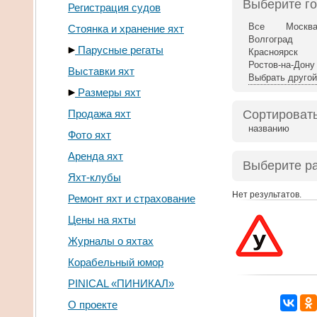
Выберите г
Регистрация судов
Все
Москв
Стоянка и хранение яхт
Волгоград
Парусные регаты
Красноярск
Ростов-на-Дону
Выставки яхт
Выбрать другой
Размеры яхт
Продажа яхт
Сортировать
названию
Фото яхт
Аренда яхт
Выберите р
Яхт-клубы
Нет результатов.
Ремонт яхт и страхование
Цены на яхты
Журналы о яхтах
Корабельный юмор
PINICAL «ПИНИКАЛ»
О проекте