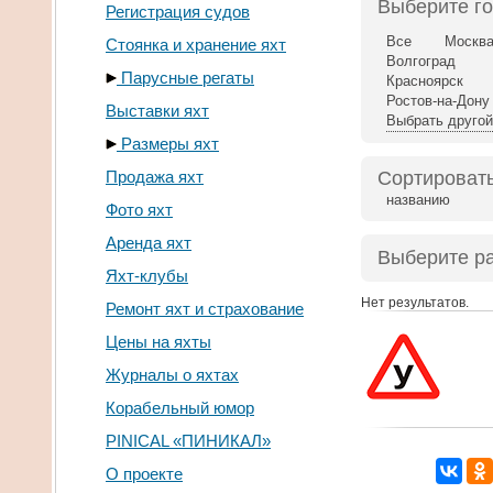
Выберите г
Регистрация судов
Все
Москв
Стоянка и хранение яхт
Волгоград
Парусные регаты
Красноярск
Ростов-на-Дону
Выставки яхт
Выбрать другой
Размеры яхт
Продажа яхт
Сортировать
названию
Фото яхт
Аренда яхт
Выберите р
Яхт-клубы
Нет результатов.
Ремонт яхт и страхование
Цены на яхты
Журналы о яхтах
Корабельный юмор
PINICAL «ПИНИКАЛ»
О проекте