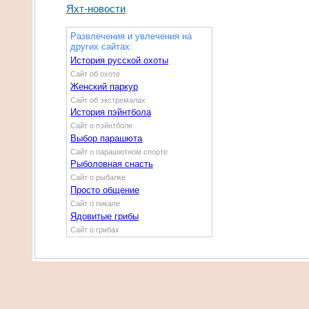
Яхт-новости
Развлечения и увлечения на
других сайтах:
История русской охоты
Сайт об охоте
Женский паркур
Сайт об экстремалах
История пэйнтбола
Сайт о пэйнтболе
Выбор парашюта
Сайт о парашютном спорте
Рыболовная снасть
Сайт о рыбалке
Просто общение
Сайт о пикапе
Ядовитые грибы
Сайт о грибах