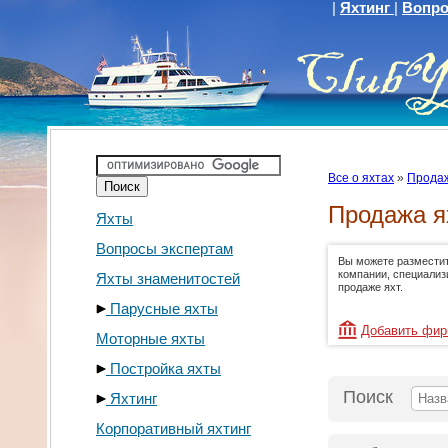
|
Яхтинг
|
Вопро
Все о яхтах
»
Продаж
Продажа я
Яхты
Вопросы экспертам
Вы можете размести
компании, специали
Яхты знаменитостей
продаже яхт.
Парусные яхты
Добавить фи
Моторные яхты
Постройка яхты
Поиск
Яхтинг
Корпоративный яхтинг