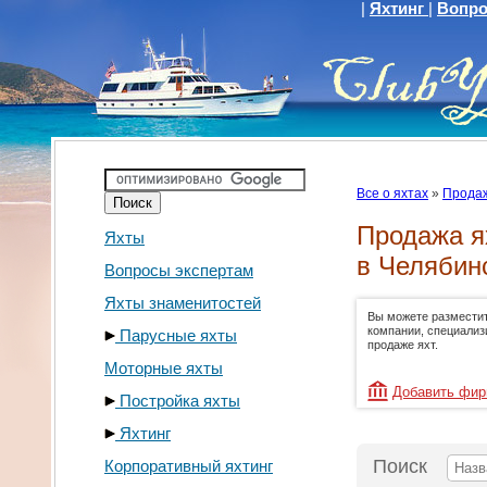
|
Яхтинг
|
Вопро
Все о яхтах
»
Продаж
Продажа я
Яхты
в Челябин
Вопросы экспертам
Яхты знаменитостей
Вы можете размести
компании, специали
Парусные яхты
продаже яхт.
Моторные яхты
Добавить фи
Постройка яхты
Яхтинг
Поиск
Корпоративный яхтинг