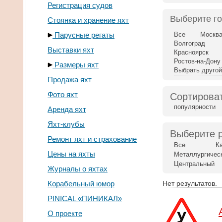
Регистрация судов
Выберите г
Стоянка и хранение яхт
Парусные регаты
Все
Москв
Волгоград
Выставки яхт
Красноярск
Ростов-на-Дону
Размеры яхт
Выбрать другой
Продажа яхт
Фото яхт
Сортироват
популярности
Аренда яхт
Яхт-клубы
Выберите 
Ремонт яхт и страхование
Все
К
Цены на яхты
Металлургичес
Центральный
Журналы о яхтах
Корабельный юмор
Нет результатов.
PINICAL «ПИНИКАЛ»
О проекте