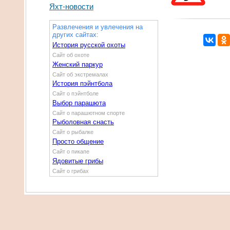
Яхт-новости
Развлечения и увлечения на
других сайтах:
История русской охоты
Сайт об охоте
Женский паркур
Сайт об экстремалах
История пэйнтбола
Сайт о пэйнтболе
Выбор парашюта
Сайт о парашютном спорте
Рыболовная снасть
Сайт о рыбалке
Просто общение
Сайт о пикапе
Ядовитые грибы
Сайт о грибах