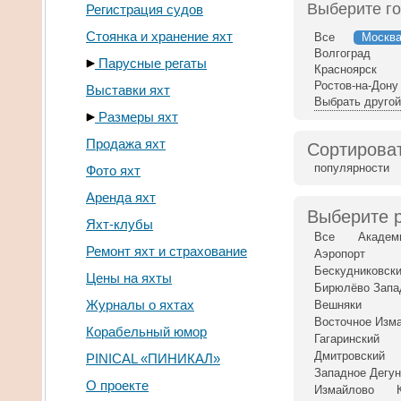
Выберите г
Регистрация судов
Стоянка и хранение яхт
Все
Москв
Волгоград
Парусные регаты
Красноярск
Ростов-на-Дону
Выставки яхт
Выбрать другой
Размеры яхт
Продажа яхт
Сортироват
популярности
Фото яхт
Аренда яхт
Выберите 
Яхт-клубы
Все
Академ
Ремонт яхт и страхование
Аэропорт
Бескудниковск
Цены на яхты
Бирюлёво Запа
Журналы о яхтах
Вешняки
Восточное Изм
Корабельный юмор
Гагаринский
Дмитровский
PINICAL «ПИНИКАЛ»
Западное Дегу
О проекте
Измайлово