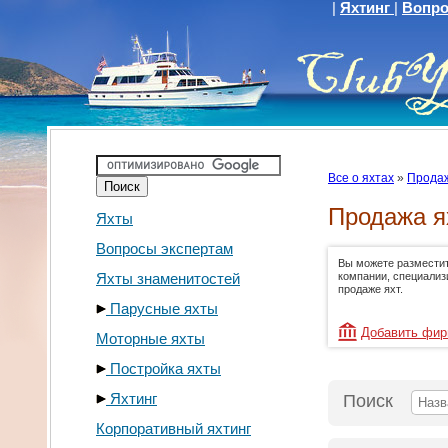
|
Яхтинг
|
Вопро
Все о яхтах
»
Продаж
Продажа я
Яхты
Вопросы экспертам
Вы можете размести
Яхты знаменитостей
компании, специали
продаже яхт.
Парусные яхты
Добавить фи
Моторные яхты
Постройка яхты
Яхтинг
Поиск
Корпоративный яхтинг