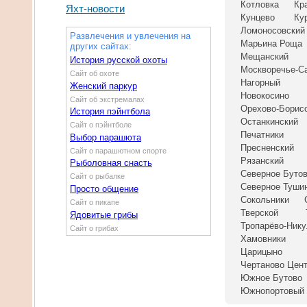
Котловка
Кр
Яхт-новости
Кунцево
Ку
Ломоносовский
Развлечения и увлечения на
Марьина Роща
других сайтах:
Мещанский
История русской охоты
Москворечье-С
Сайт об охоте
Нагорный
Женский паркур
Новокосино
Сайт об экстремалах
Орехово-Борис
История пэйнтбола
Останкинский
Сайт о пэйнтболе
Печатники
Выбор парашюта
Пресненский
Сайт о парашютном спорте
Рязанский
Рыболовная снасть
Северное Буто
Сайт о рыбалке
Северное Туши
Просто общение
Сокольники
Сайт о пикапе
Тверской
Ядовитые грибы
Тропарёво-Ник
Сайт о грибах
Хамовники
Царицыно
Чертаново Цен
Южное Бутово
Южнопортовый