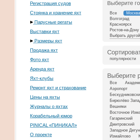
Выберите г
Регистрация судов
Стоянка и хранение яхт
Все
Москв
Волгоград
Парусные регаты
Красноярск
Ростов-на-Дону
Выставки яхт
Выбрать другой
Размеры яхт
Продажа яхт
Сортироват
популярности
Фото яхт
Аренда яхт
Выберите 
Яхт-клубы
Все
Академ
Ремонт яхт и страхование
Аэропорт
Бескудниковск
Цены на яхты
Бирюлёво Запа
Журналы о яхтах
Вешняки
Восточное Изм
Корабельный юмор
Гагаринский
Дмитровский
PINICAL «ПИНИКАЛ»
Западное Дегу
О проекте
Измайлово