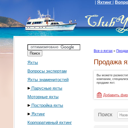
|
Яхтинг
|
Вопро
Все о яхтах
»
Продаж
Продажа я
Яхты
Вопросы экспертам
Вы можете размести
Яхты знаменитостей
компании, специали
продаже яхт.
Парусные яхты
Добавить фи
Моторные яхты
Постройка яхты
Яхтинг
Поиск
Корпоративный яхтинг