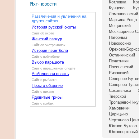
Котловка
Кр
Яхт-новости
Кунцево
Ку
Ломоносовский
Развлечения и увлечения на
Марьина Роща
других сайтах:
Мещанский
История русской охоты
Москворечье-С
Сайт об охоте
Нагорный
Женский паркур
Новокосино
Сайт об экстремалах
Орехово-Борис
История пэйнтбола
Останкинский
Сайт о пэйнтболе
Печатники
Выбор парашюта
Пресненский
Сайт о парашютном спорте
Рязанский
Рыболовная снасть
Северное Буто
Сайт о рыбалке
Северное Туши
Просто общение
Сокольники
Сайт о пикапе
Тверской
Ядовитые грибы
Тропарёво-Ник
Сайт о грибах
Хамовники
Царицыно
Чертаново Цен
Южное Бутово
Южнопортовый