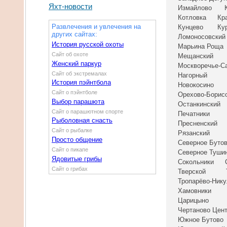
Яхт-новости
Измайлово
Котловка
Кр
Развлечения и увлечения на
Кунцево
Ку
других сайтах:
Ломоносовский
История русской охоты
Марьина Роща
Сайт об охоте
Мещанский
Женский паркур
Москворечье-С
Сайт об экстремалах
Нагорный
История пэйнтбола
Новокосино
Сайт о пэйнтболе
Орехово-Борис
Выбор парашюта
Останкинский
Сайт о парашютном спорте
Печатники
Рыболовная снасть
Пресненский
Сайт о рыбалке
Рязанский
Просто общение
Северное Буто
Сайт о пикапе
Северное Туши
Ядовитые грибы
Сокольники
Сайт о грибах
Тверской
Тропарёво-Ник
Хамовники
Царицыно
Чертаново Цен
Южное Бутово