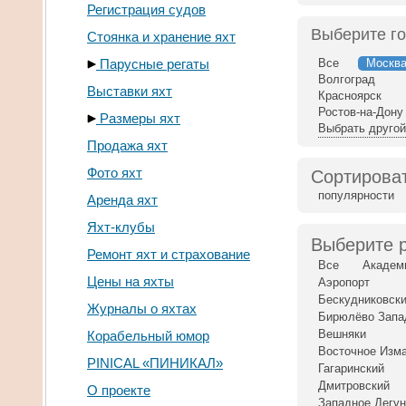
Регистрация судов
Выберите г
Стоянка и хранение яхт
Парусные регаты
Все
Москв
Волгоград
Выставки яхт
Красноярск
Ростов-на-Дону
Размеры яхт
Выбрать другой
Продажа яхт
Фото яхт
Сортироват
популярности
Аренда яхт
Яхт-клубы
Выберите 
Ремонт яхт и страхование
Все
Академ
Цены на яхты
Аэропорт
Бескудниковск
Журналы о яхтах
Бирюлёво Запа
Вешняки
Корабельный юмор
Восточное Изм
PINICAL «ПИНИКАЛ»
Гагаринский
Дмитровский
О проекте
Западное Дегу