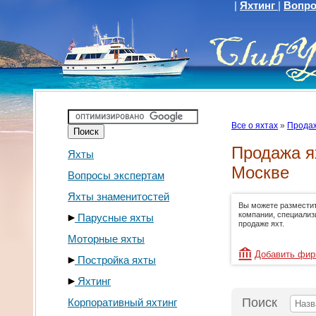
|
Яхтинг
|
Вопро
Все о яхтах
»
Продаж
Продажа я
Яхты
Москве
Вопросы экспертам
Яхты знаменитостей
Вы можете размести
компании, специали
Парусные яхты
продаже яхт.
Моторные яхты
Добавить фи
Постройка яхты
Яхтинг
Поиск
Корпоративный яхтинг