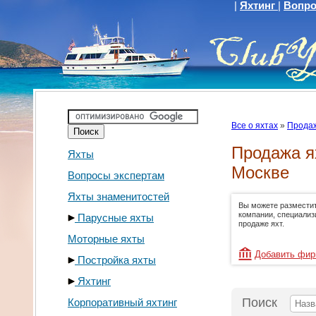
|
Яхтинг
|
Вопро
Все о яхтах
»
Продаж
Продажа я
Яхты
Москве
Вопросы экспертам
Яхты знаменитостей
Вы можете размести
компании, специали
Парусные яхты
продаже яхт.
Моторные яхты
Добавить фи
Постройка яхты
Яхтинг
Поиск
Корпоративный яхтинг