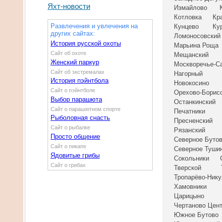
Яхт-новости
Измайлово
Котловка
Кр
Развлечения и увлечения на
Кунцево
Ку
других сайтах:
Ломоносовский
История русской охоты
Марьина Роща
Сайт об охоте
Мещанский
Женский паркур
Москворечье-С
Сайт об экстремалах
Нагорный
История пэйнтбола
Новокосино
Сайт о пэйнтболе
Орехово-Борис
Выбор парашюта
Останкинский
Сайт о парашютном спорте
Печатники
Рыболовная снасть
Пресненский
Сайт о рыбалке
Рязанский
Просто общение
Северное Буто
Сайт о пикапе
Северное Туши
Ядовитые грибы
Сокольники
Сайт о грибах
Тверской
Тропарёво-Ник
Хамовники
Царицыно
Чертаново Цен
Южное Бутово