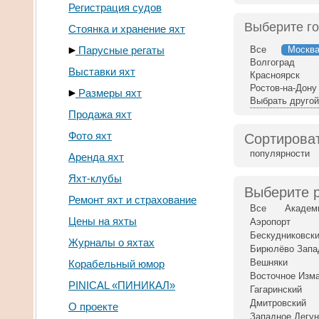
Регистрация судов
Выберите г
Стоянка и хранение яхт
Парусные регаты
Все
Москв
Волгоград
Выставки яхт
Красноярск
Ростов-на-Дону
Размеры яхт
Выбрать другой
Продажа яхт
Фото яхт
Сортироват
популярности
Аренда яхт
Яхт-клубы
Выберите 
Ремонт яхт и страхование
Все
Академ
Цены на яхты
Аэропорт
Бескудниковск
Журналы о яхтах
Бирюлёво Запа
Вешняки
Корабельный юмор
Восточное Изм
PINICAL «ПИНИКАЛ»
Гагаринский
Дмитровский
О проекте
Западное Дегу